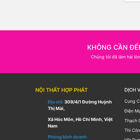
KHÔNG CẦN ĐẾ
Chúng tôi đã làm hài lò
NỘI THẤT HỢP PHÁT
DỊCH 
Cung C
Địa chỉ:
309/4/1 Đường Huỳnh
Thị Mài,
Điện M
Xã Hóc Môn, Hồ Chí Minh, Việt
Thạch 
Nam
Thi Cô
Phòng kinh doanh
Vật Dụn