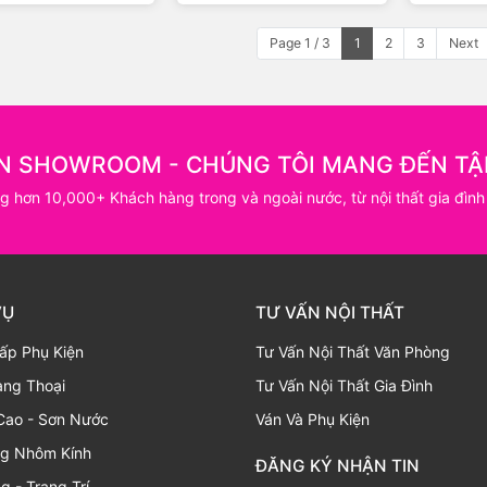
Page 1 / 3
1
2
3
Next
N SHOWROOM - CHÚNG TÔI MANG ĐẾN TẬ
ng hơn 10,000+ Khách hàng trong và ngoài nước, từ nội thất gia đình
VỤ
TƯ VẤN NỘI THẤT
ấp Phụ Kiện
Tư Vấn Nội Thất Văn Phòng
ạng Thoại
Tư Vấn Nội Thất Gia Đình
Cao - Sơn Nước
Ván Và Phụ Kiện
ng Nhôm Kính
ĐĂNG KÝ NHẬN TIN
g - Trang Trí