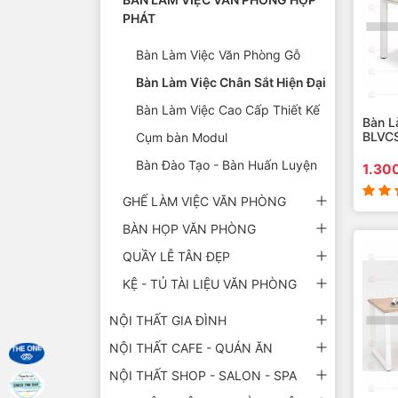
PHÁT
Bàn Làm Việc Văn Phòng Gỗ
Bàn Làm Việc Chân Sắt Hiện Đại
Bàn Làm Việc Cao Cấp Thiết Kế
Bàn L
BLVC
Cụm bàn Modul
Bàn Đào Tạo - Bàn Huấn Luyện
1.30
GHẾ LÀM VIỆC VĂN PHÒNG
BÀN HỌP VĂN PHÒNG
QUẦY LỄ TÂN ĐẸP
KỆ - TỦ TÀI LIỆU VĂN PHÒNG
NỘI THẤT GIA ĐÌNH
NỘI THẤT CAFE - QUÁN ĂN
NỘI THẤT SHOP - SALON - SPA