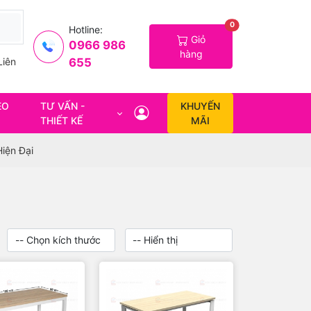
0
Hotline:
Giỏ
0966 986
hàng
655
Liên
EO
TƯ VẤN -
KHUYẾN
THIẾT KẾ
MÃI
iện Đại