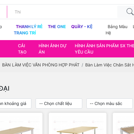
p
THANH LÝ RẺ
THE ONE
QUẦY - KỆ
Bảng Màu
TRANG TRÍ
Hệ
CẢI
HÌNH ẢNH DỰ
HÌNH ẢNH SẢN PHẨM SX TH
TẠO
ÁN
YÊU CẦU
BÀN LÀM VIỆC VĂN PHÒNG HỢP PHÁT
Bàn Làm Việc Chân Sắt H
ĐẠI