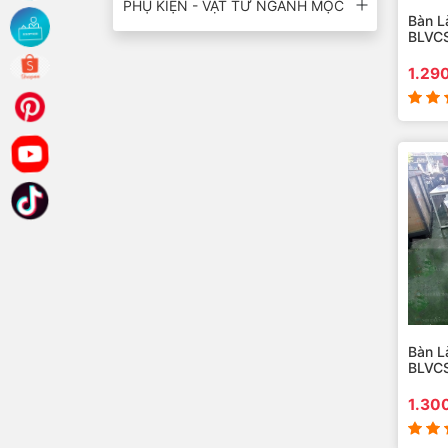
PHỤ KIỆN - VẬT TƯ NGÀNH MỘC
Bàn L
BLVC
1.29
Bàn L
BLVC
1.30