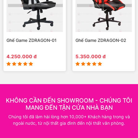
Ghế Game ZDRAGON-01
Ghế Game ZDRAGON-02
4.250.000 đ
5.350.000 đ
KHÔNG CẦN ĐẾN SHOWROOM - CHÚNG TÔI
MANG ĐẾN TẬN CỬA NHÀ BẠN
Chúng tôi đã làm hài lòng hơn 10,000+ Khách hàng trong và
ngoài nước, từ nội thất gia đình đến nội thất văn phòng.