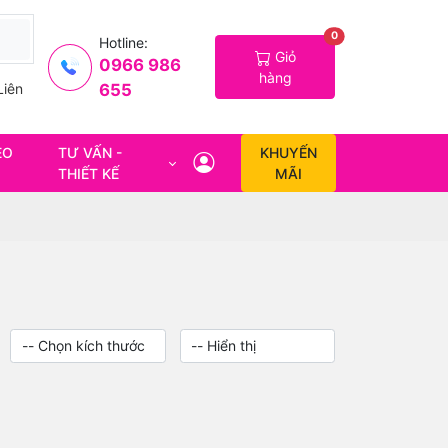
0
Hotline:
Giỏ
0966 986
hàng
655
Liên
EO
TƯ VẤN -
KHUYẾN
THIẾT KẾ
MÃI