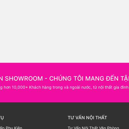
N SHOWROOM - CHÚNG TÔI MANG ĐẾN TẬ
ng hơn 10,000+ Khách hàng trong và ngoài nước, từ nội thất gia đình
VỤ
TƯ VẤN NỘI THẤT
ấp Phụ Kiện
Tư Vấn Nội Thất Văn Phòng