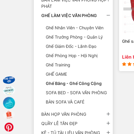
PHÁT
GHẾ LÀM VIỆC VĂN PHÒNG
Ghế Nhân Viên - Chuyên Viên
Ghế Trưởng Phòng - Quản Lý
Ghế s
Ghế Giám Đốc - Lãnh Đạo
Ghế Phòng Họp - Hội Nghị
Liên 
Ghế Training
GHẾ GAME
Ghế Băng - Ghế Công Cộng
SOFA BED - SOFA VĂN PHÒNG
BÀN SOFA VÀ CAFÉ
BÀN HỌP VĂN PHÒNG
QUẦY LỄ TÂN ĐẸP
KỆ - TỦ TÀI LIỆU VĂN PHÒNG