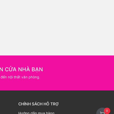
N CỬA NHÀ BẠN
 đến nội thất văn phòng.
CHÍNH SÁCH HỖ TRỢ
0
Hướng dẫn mua hàng