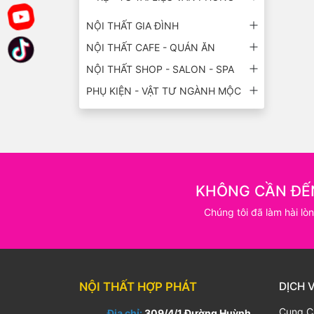
NỘI THẤT GIA ĐÌNH
NỘI THẤT CAFE - QUÁN ĂN
NỘI THẤT SHOP - SALON - SPA
PHỤ KIỆN - VẬT TƯ NGÀNH MỘC
KHÔNG CẦN ĐẾ
Chúng tôi đã làm hài lò
NỘI THẤT HỢP PHÁT
DỊCH 
Cung C
Địa chỉ:
309/4/1 Đường Huỳnh