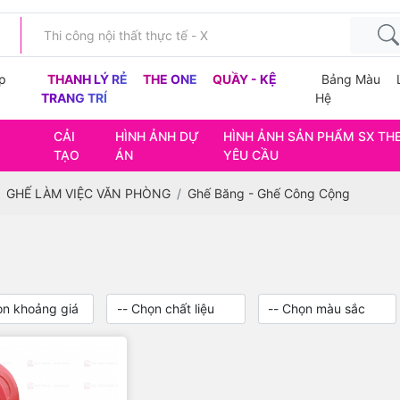
p
THANH LÝ RẺ
THE ONE
QUẦY - KỆ
Bảng Màu
TRANG TRÍ
Hệ
CẢI
HÌNH ẢNH DỰ
HÌNH ẢNH SẢN PHẨM SX TH
TẠO
ÁN
YÊU CẦU
GHẾ LÀM VIỆC VĂN PHÒNG
Ghế Băng - Ghế Công Cộng