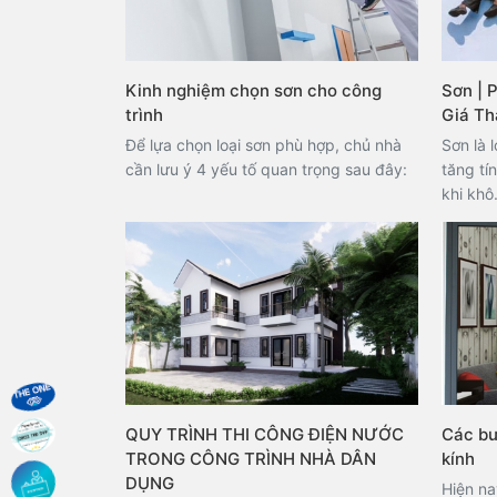
Kinh nghiệm chọn sơn cho công
Sơn | 
trình
Giá Th
Để lựa chọn loại sơn phù hợp, chủ nhà
Sơn là 
cần lưu ý 4 yếu tố quan trọng sau đây:
tăng tí
khi khô.
thương 
ứng dụn
để chọn
chất lư
này, Nộ
những k
đưa ra 
QUY TRÌNH THI CÔNG ĐIỆN NƯỚC
Các bư
TRONG CÔNG TRÌNH NHÀ DÂN
kính
DỤNG
Hiện na