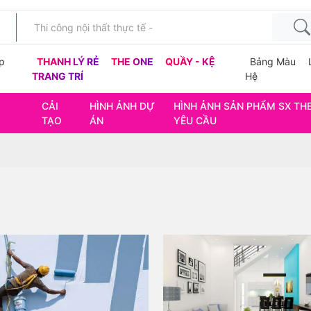
p
THANH LÝ RẺ
THE ONE
QUẦY - KỆ
Bảng Màu
TRANG TRÍ
Hệ
CẢI
HÌNH ẢNH DỰ
HÌNH ẢNH SẢN PHẨM SX TH
TẠO
ÁN
YÊU CẦU