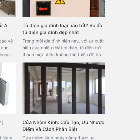
từ A
Tủ điện gia đình loại nào tốt? Sơ đồ
tủ điện gia đình đẹp nhất
bảo vệ
Trong mỗi gia đình hiện nay, với sự xuất
 cho
hiện của nhiều thiết bị điện, tủ điện trở
 hoàn
thành một phần không thể thiếu để bảo
ng đóng
vệ an toàn cho hệ thống điện và các
nh thi
linh kiện liên quan. Không chỉ vậy, tủ
tố
điện còn góp phần nâng cao tính thẩm
g cách
mỹ cho không gian sống. Vậy nên chọn
và giảm
mua tủ điện gia đình loại nào tốt? Đâu là
ây ảnh
địa chỉ cung cấp tủ điện chất lượng với
Ngược
giá cả hợp lý? Hãy cùng theo dõi bài
 chuyên
viết này để tìm hiểu chi tiết về tủ điện
ượng
gia đình!
hị
Cửa Nhôm Kính: Cấu Tạo, Ưu Nhược
ời gian
Điểm Và Cách Phân Biệt
tường
n như
ệt Nam
Cửa nhôm kính ngày càng được ưa