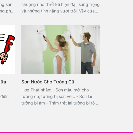
ướng dẫn
ng sản
chuộng nhờ thiết kế hiện đại, sang trọng
ơn nước
ng phải
và những tính năng vượt trội. Vậy cửa
sơn bền
ợc các
nhôm kính là gì? Cấu tạo ra sao? Ưu,
hảo!
g. Điều
nhược điểm thế nào? Làm thế nào để
 những
phân biệt các loại cửa nhôm kính? Hãy
sản
cùng Nội Thất Hợp Phát tìm hiểu chi tiết
 lắp
trong bài viết dưới đây!
hữa
Sơn Nước Cho Tường Cũ
Hợp Phát nhận: - Sơn màu mới cho
 điện
tường cũ, tường bị sơn vẽ... - Sơn lại
tường bị ẩm - Trám trét lại tường bị rỗ ...