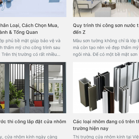
Phân Loại, Cách Chọn Mua,
Quy trình thi công sơn nước 
ành & Tổng Quan
đến Z
lớp phủ bề mặt giúp bảo vệ và
Màu sơn tường không chỉ là lớp 
nh thẩm mỹ cho công trình sau
mà còn tạo nên vẻ đẹp thẩm mỹ
 Trên thị trường có rất nhiều
ngôi nhà. Để có một bề mặt sơn
hiệu, chủng loại sơn với những
hảo, việc lựa chọn sơn chất lượ
g khác nhau. Vậy làm thế nào
vai trò quan trọng, nhưng quy trì
 được loại sơn phù hợp cả về
công đúng kỹ thuật cũng là yếu 
ợng lẫn giá thành? Trong bài viết
quyết định. Việc sơn không đún
i Thất Hợp Phát sẽ chia sẻ
có thể làm mất đi tính thẩm mỹ 
inh nghiệm hữu ích giúp bạn
khả năng bảo vệ của lớp sơn, g
quyết định chính xác nhất!
hưởng đến tuổi thọ công trình. 
lại, quy trình thi công sơn nước
nghiệp sẽ giúp nâng cao chất l
ớc thi công lắp đặt cửa nhôm
Các loại nhôm đang có trên t
công trình, đồng thời tiết kiệm th
trường hiện nay
và chi phí cho gia chủ. Vậy sơn 
nhà đúng kỹ thuật cần thực hiệ
y, cửa nhôm kính ngày càng
Thị trường cửa nhôm kính tại Vi