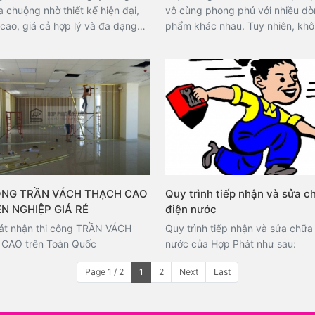
thế nào? Bài viết dưới đây sẽ h
 chuộng nhờ thiết kế hiện đại,
vô cùng phong phú với nhiều dò
bạn chi tiết các bước thi công s
cao, giá cả hợp lý và đa dạng
phẩm khác nhau. Tuy nhiên, khô
đạt chuẩn, giúp bạn có một lớp 
ng. Sản phẩm này không chỉ
ai cũng nắm rõ và phân biệt đư
đẹp và lâu dài. Hãy cùng tham k
ến không gian thoáng đãng,
loại nhôm đang có trên thị trườn
ọng mà còn phù hợp với nhiều
này đặc biệt quan trọng đối với
ác nhau. Tuy nhiên, để lắp
khách hàng đang tìm kiếm một 
 nhôm kính đảm bảo tính thẩm
phẩm cửa nhôm kính phù hợp để
úng kỹ thuật, cần có sự tỉ mỉ và
đặt cho ngôi nhà của mình.
ề của những thợ chuyên nghiệp.
ài viết dưới đây, chúng tôi sẽ
 một số lưu ý quan trọng cũng
 trình thi công lắp đặt cửa nhôm
ÔNG TRẦN VÁCH THẠCH CAO
Quy trình tiếp nhận và sửa c
ời bạn cùng theo dõi!
N NGHIỆP GIÁ RẺ
điện nước
át nhận thi công TRẦN VÁCH
Quy trình tiếp nhận và sửa chữa
CAO trên Toàn Quốc
nước của Hợp Phát như sau:
Page 1 / 2
1
2
Next
Last