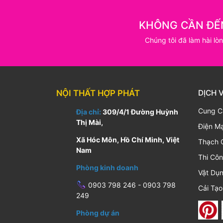
KHÔNG CẦN ĐẾ
Chúng tôi đã làm hài lò
NỘI THẤT HỢP PHÁT
DỊCH 
Cung C
Địa chỉ:
309/4/1 Đường Huỳnh
Thị Mài,
Điện M
Xã Hóc Môn, Hồ Chí Minh, Việt
Thạch 
Nam
Thi Cô
Phòng kinh doanh
Vật Dụn
0903 798 246 - 0903 798
Cải Tạo
249
Phòng dự án