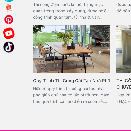
Thi công điện nước là một hạng mục
được ưa
quan trọng trong xây dựng, được nhiều
độ bền 
công trình quan tâm, từ nhà ở, văn
kiểu dá
phòng đến các dự án lớn. Hệ thống điện
mang đ
nước đóng vai trò nền tảng, gắn liền với
sang tr
quá trình thiết kế và thi công các hạng
công trình kh
mục khác, đồng thời ảnh hưởng trực
đặt cửa
tiếp đến hiệu quả vận hành công trình.
mỹ và đ
Nội Thất Hợp Phát xin giới thiệu đến
tay ngh
quý khách hàng quy trình thi công điện
Trong b
nước chi tiết dưới đây.
chia sẻ
như quy
Quy Trình Thi Công Cải Tạo Nhà Phố
THI C
kính. M
CHUYÊ
Hiểu rõ quy trình thi công cải tạo nhà
phố giúp chủ nhà chuẩn bị tốt hơn, đảm
Hợp Ph
bảo quá trình cải tạo diễn ra suôn sẻ.
THẠCH 
Hãy cùng Xây Tổ Ấm tìm hiểu chi tiết về
từng giai đoạn thi công, các xu hướng
cải tạo nhà phố hiện nay và ước tính chi
phí thực hiện!