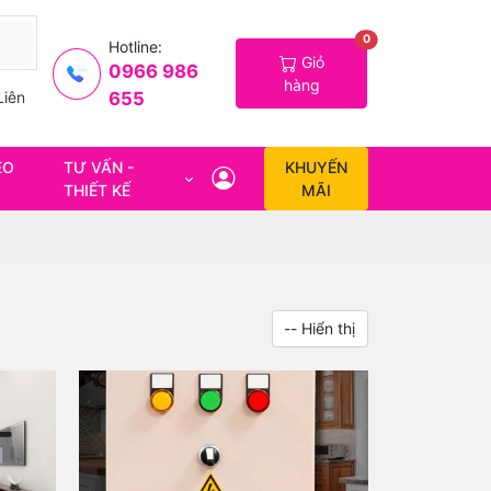
0
Hotline:
Giỏ
0966 986
hàng
655
Liên
EO
TƯ VẤN -
KHUYẾN
THIẾT KẾ
MÃI