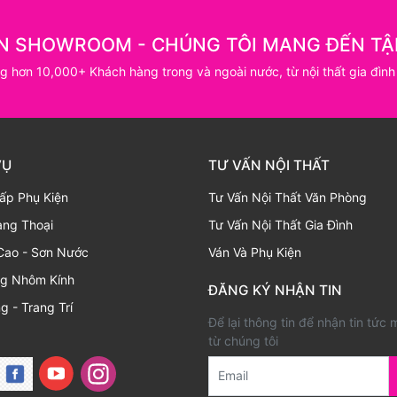
N SHOWROOM - CHÚNG TÔI MANG ĐẾN TẬ
ng hơn 10,000+ Khách hàng trong và ngoài nước, từ nội thất gia đình
VỤ
TƯ VẤN NỘI THẤT
ấp Phụ Kiện
Tư Vấn Nội Thất Văn Phòng
ạng Thoại
Tư Vấn Nội Thất Gia Đình
Cao - Sơn Nước
Ván Và Phụ Kiện
ng Nhôm Kính
ĐĂNG KÝ NHẬN TIN
g - Trang Trí
Để lại thông tin để nhận tin tức 
từ chúng tôi
Email