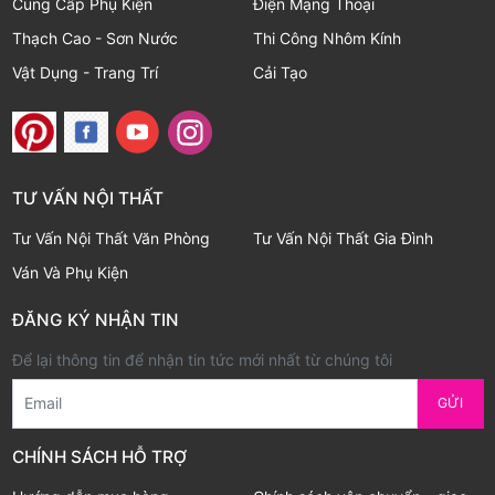
Cung Cấp Phụ Kiện
Điện Mạng Thoại
Thạch Cao - Sơn Nước
Thi Công Nhôm Kính
Vật Dụng - Trang Trí
Cải Tạo
TƯ VẤN NỘI THẤT
Tư Vấn Nội Thất Văn Phòng
Tư Vấn Nội Thất Gia Đình
Ván Và Phụ Kiện
ĐĂNG KÝ NHẬN TIN
Để lại thông tin để nhận tin tức mới nhất từ chúng tôi
Email
GỬI
CHÍNH SÁCH HỖ TRỢ