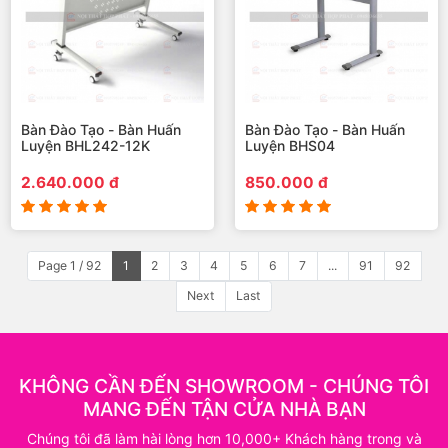
Bàn Đào Tạo - Bàn Huấn
Bàn Đào Tạo - Bàn Huấn
Luyện BHL242-12K
Luyện BHS04
2.640.000 đ
850.000 đ
Page 1 / 92
1
2
3
4
5
6
7
...
91
92
Next
Last
KHÔNG CẦN ĐẾN SHOWROOM - CHÚNG TÔI
MANG ĐẾN TẬN CỬA NHÀ BẠN
Chúng tôi đã làm hài lòng hơn 10,000+ Khách hàng trong và