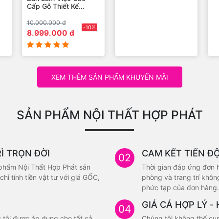
Cấp Gỗ Thiết Kế
BN002
B
BLVCCG023
10.000.000 đ
1.250.000 đ
1.
%
-10%
-20%
8.999.000 đ
999.000 đ
1
XEM THÊM SẢN PHẨM KHUYẾN MÃI
SẢN PHẨM NỘI THẤT HỢP PHÁT
Ì TRỌN ĐỜI
CAM KẾT TIẾN Đ
02
 phẩm Nội Thất Hợp Phát sản
Thời gian đáp ứng đơn 
chỉ tính tiền vật tư với giá GỐC,
phòng và trang trí không
phức tạp của đơn hàng.
đưa ra khi đặt hàng.
GIÁ CẢ HỢP LÝ -
04
 tôi được áp dụng cho tất cả
Chúng tôi không thể cung