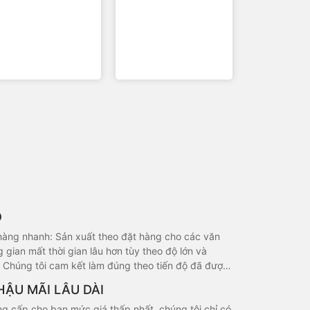
N011
CBBHG001-Bàn họp
gỗ kèm nắp hộp điện
599.000 đ
4.500.000 đ
-6%
-11%
.499.000 đ
4.000.000 đ
Ộ
hàng nhanh: Sản xuất theo đặt hàng cho các văn
 gian mất thời gian lâu hơn tùy theo độ lớn và
 Chúng tôi cam kết làm đúng theo tiến độ đã được
 HẬU MÃI LÂU DÀI
 cấp cho bạn mức giá thấp nhất, chúng tôi chỉ có