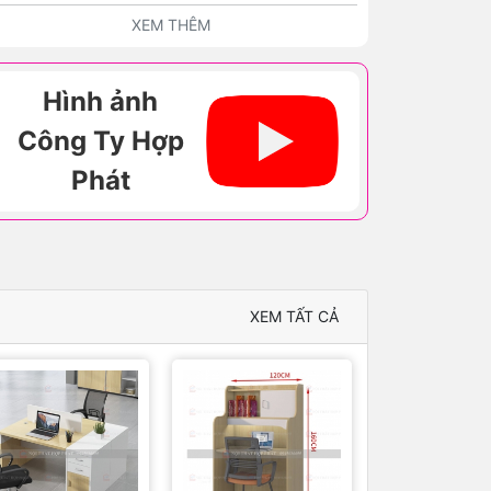
Gỗ Công
Ngân, Quầy
Nghiệp Hiện
Trung Tâm,
XEM THÊM
Đại
Quầy Gỗ
Công Nghiệp
Hiện Đại
Hình ảnh
Công Ty Hợp
Phát
XEM TẤT CẢ