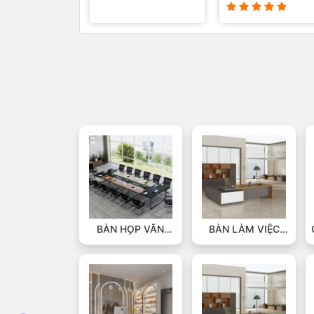
BÀN HỌP VĂN
BÀN LÀM VIỆC
PHÒNG
VĂN PHÒNG HỢP
PHÁT