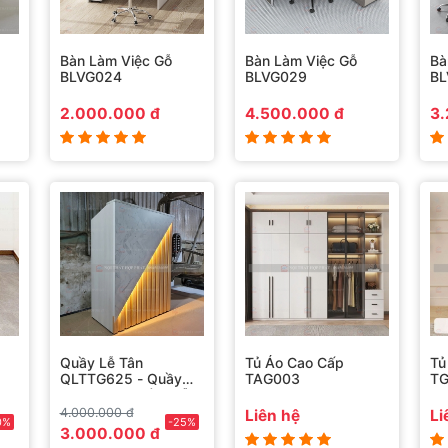
Bàn Làm Việc Gỗ
Bàn Làm Việc Gỗ
Bà
BLVG024
BLVG029
BL
2.000.000 đ
4.500.000 đ
3.
Quầy Lễ Tân
Tủ Áo Cao Cấp
Tủ
QLTTG625 - Quầy
TAG003
T
Thu Ngân, Quầy Gỗ
Công Nghiệp Hiện Đại
4.000.000 đ
Liên hệ
Li
0%
-25%
3.000.000 đ