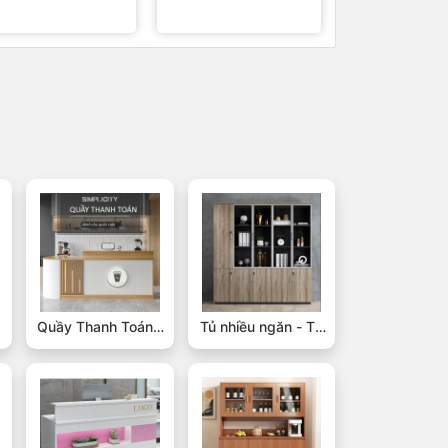
Quầy Thanh Toán -
Tủ nhiều ngăn - Tủ
Quầy Quán Cafe
kệ trưng bày