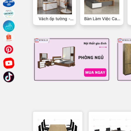
Vách ốp tường -
Bàn Làm Việc Cao
Vách Trang Trí
Cấp Thiết Kế