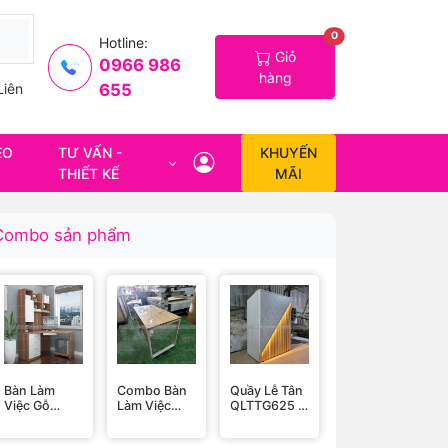
0
Hotline:
Giỏ
0966 986
hàng
655
Liên
EO
TƯ VẤN -
KHUYẾN
THIẾT KẾ
MÃI
Combo sản phẩm
Bàn Làm
Combo Bàn
Quầy Lễ Tân
Quầy Lễ Tân
Việc Gỗ
Làm Việc
QLTTG625 -
Thấp
BLVG040
Kèm Ghế
Quầy Thu
QLTTG626 -
CBBGLV001
Ngân, Quầy
Quầy Thu