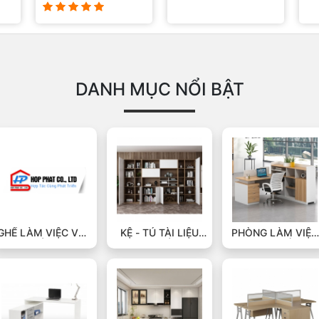
DANH MỤC NỔI BẬT
GHẾ LÀM VIỆC VĂN
KỆ - TỦ TÀI LIỆU
PHÒNG LÀM VIỆC
PHÒNG
VĂN PHÒNG
TẠI NHÀ