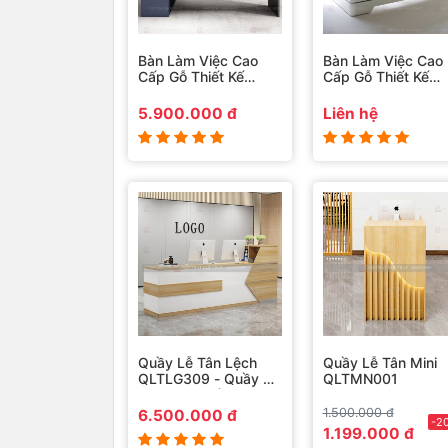
Bàn Làm Việc Cao
Bàn Làm Việc Cao
Cấp Gỗ Thiết Kế
Cấp Gỗ Thiết Kế
BLVCCG004
BLVCCG006
5.900.000 đ
Liên hệ
Quầy Lễ Tân Lệch
Quầy Lễ Tân Mini
QLTLG309 - Quầy Gỗ
QLTMN001
Hiện Đại, Quầy Thanh
Toán, Quầy Thu
1.500.000 đ
6.500.000 đ
-2
Ngân, Trung Tâm
1.199.000 đ
Ngoại Ngữ