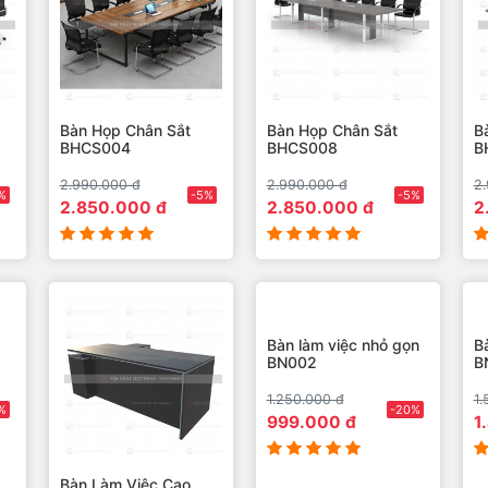
Bàn Họp Chân Sắt
Bàn Họp Chân Sắt
B
BHCS004
BHCS008
B
2.990.000 đ
2.990.000 đ
2.
%
-5%
-5%
2.850.000 đ
2.850.000 đ
2
Bàn Làm Việc Cao
Bàn làm việc nhỏ gọn
B