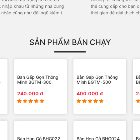
thể cung cấp cho bạn ch
thời gian để giải thích
ng sai sót xảy ra.
lượng thấp để phải xin lỗ
SẢN PHẨM BÁN CHẠY
Bàn Gấp Gọn Thông
Bàn Gấp Gọn Thông
B
Minh BGTM-300
Minh BGTM-500
240.000 đ
400.000 đ
B
B
2