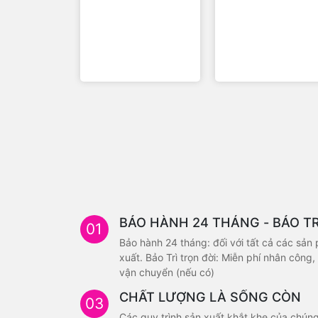
BHCS020
BHCS021
3.590.000 đ
3.590.000 đ
-11%
-11
3.190.000 đ
3.190.000 đ
BẢO HÀNH 24 THÁNG - BẢO TR
01
Bảo hành 24 tháng: đối với tất cả các sản
xuất. Bảo Trì trọn đời: Miễn phí nhân công, 
vận chuyển (nếu có)
CHẤT LƯỢNG LÀ SỐNG CÒN
03
Các quy trình sản xuất khắt khe của chúng