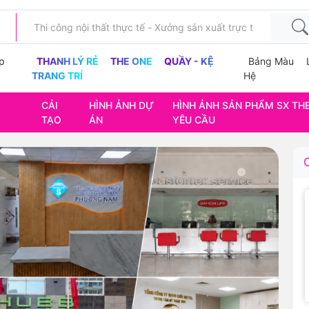
p
THANH LÝ RẺ
THE ONE
QUẦY - KỆ
Bảng Màu
TRANG TRÍ
Hệ
CẢI
HÌNH ẢNH DỰ
HÌNH ẢNH SẢN PHẨM SX TH
TẠO
ÁN
YÊU CẦU