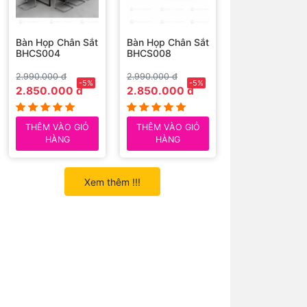
Bàn Họp Chân Sắt
Bàn Họp Chân Sắt
BHCS004
BHCS008
2.990.000 đ
2.990.000 đ
-5%
-5%
2.850.000 đ
2.850.000 đ
THÊM VÀO GIỎ
THÊM VÀO GIỎ
HÀNG
HÀNG
Xem thêm !!!