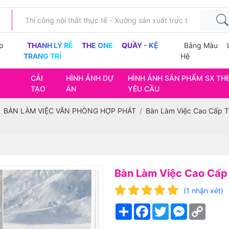
p
THANH LÝ RẺ
THE ONE
QUẦY - KỆ
Bảng Màu
TRANG TRÍ
Hệ
CẢI
HÌNH ẢNH DỰ
HÌNH ẢNH SẢN PHẨM SX TH
TẠO
ÁN
YÊU CẦU
BÀN LÀM VIỆC VĂN PHÒNG HỢP PHÁT
Bàn Làm Việc Cao Cấp T
Bàn Làm Việc Cao Cấp
(1 nhận xét)
Share
Facebook
Twitter
Messenger
Copy
Link