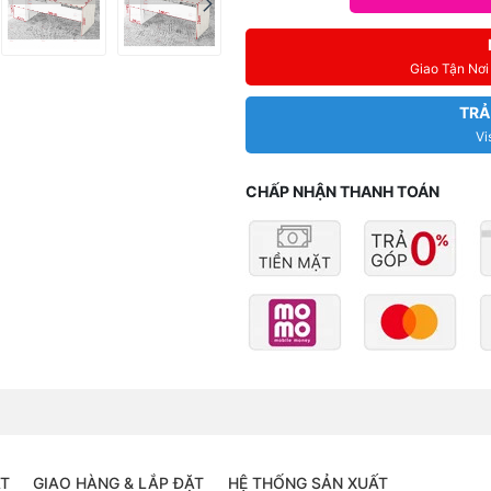
Giao Tận Nơ
TRẢ
Vi
CHẤP NHẬN THANH TOÁN
ÁT
GIAO HÀNG & LẮP ĐẶT
HỆ THỐNG SẢN XUẤT