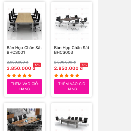
Bàn Họp Chân Sắt
Bàn Họp Chân Sắt
BHCS001
BHCS003
2.990.000 đ
2.990.000 đ
-5%
-5%
2.850.000 đ
2.850.000 đ
THÊM VÀO GIỎ
THÊM VÀO GIỎ
HÀNG
HÀNG