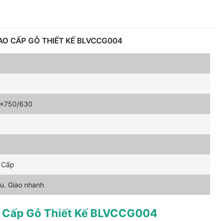
AO CẤP GỖ THIẾT KẾ BLVCCG004
x750/630
 Cấp
u. Giao nhanh
o Cấp Gỗ Thiết Kế BLVCCG004