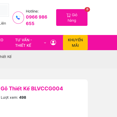
0
Hotline:
Giỏ
0966 986
hàng
655
Liên
EO
TƯ VẤN -
KHUYẾN
THIẾT KẾ
MÃI
hiết Kế
 Gỗ Thiết Kế BLVCCG004
Lượt xem:
498