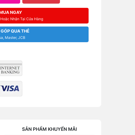
MUA NGAY
i Hoặc Nhận Tại Cửa Hàng
 GÓP QUA THẺ
sa, Master, JCB
SẢN PHẨM KHUYẾN MÃI