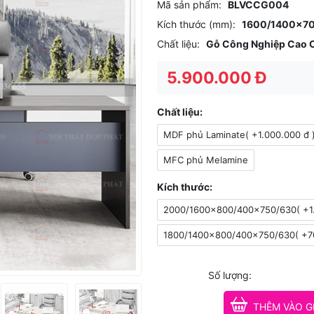
Mã sản phẩm:
BLVCCG004
Kích thước (mm):
1600/1400x70
Chất liệu:
Gỗ Công Nghiệp Cao 
5.900.000 Đ
Chất liệu:
MDF phủ Laminate( +1.000.000 đ 
MFC phủ Melamine
Kích thước:
2000/1600x800/400x750/630( +1.
1800/1400x800/400x750/630( +70
Số lượng:
THÊM VÀO G