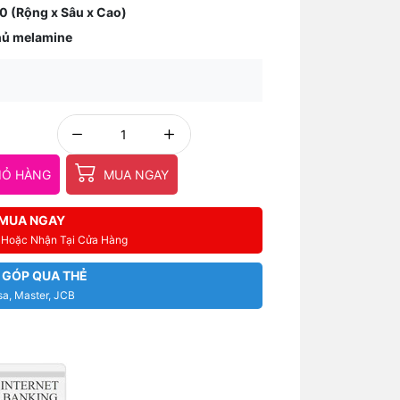
(Rộng x Sâu x Cao)
phủ melamine
IỎ HÀNG
MUA NGAY
MUA NGAY
i Hoặc Nhận Tại Cửa Hàng
 GÓP QUA THẺ
sa, Master, JCB