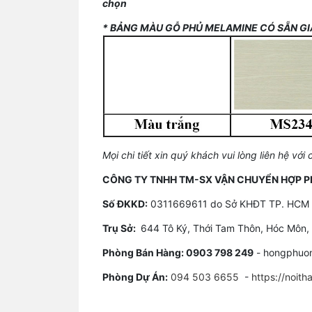
chọn
* BẢNG MÀU GỖ PHỦ MELAMINE CÓ SẴN GI
Mọi chi tiết xin quý khách vui lòng liên hệ với 
CÔNG TY TNHH TM-SX VẬN CHUYỂN HỢP P
Số ĐKKD:
0311669611 do Sở KHĐT TP. HCM 
Trụ Sở:
​644 Tô Ký, Thới Tam Thôn, Hóc Môn
Phòng Bán Hàng: 0903 798 249
- hongphuo
Phòng Dự Án:
094 503 6655
-
https://noit