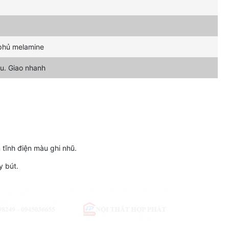
 phủ melamine
u. Giao nhanh
 tĩnh điện màu ghi nhũ.
y bút.