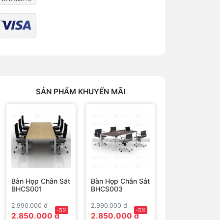
SẢN PHẨM KHUYẾN MÃI
Bàn Họp Chân Sắt
Bàn Họp Chân Sắt
BHCS001
BHCS003
2.990.000 đ
2.990.000 đ
-5%
-5%
2.850.000 đ
2.850.000 đ