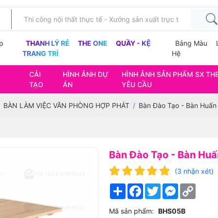
p
THANH LÝ RẺ
THE ONE
QUẦY - KỆ
Bảng Màu
TRANG TRÍ
Hệ
CẢI
HÌNH ẢNH DỰ
HÌNH ẢNH SẢN PHẨM SX TH
TẠO
ÁN
YÊU CẦU
BÀN LÀM VIỆC VĂN PHÒNG HỢP PHÁT
Bàn Đào Tạo - Bàn Huấn
Bàn Đào Tạo - Bàn Hu
(3 nhận xét)
Share
Facebook
Twitter
Messenger
Copy
Link
Mã sản phẩm:
BHS05B