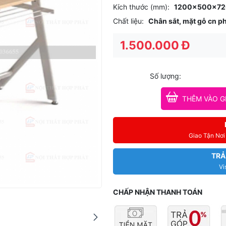
Kích thước (mm):
1200x500x720 
Chất liệu:
Chân sắt, mặt gỗ cn 
1.500.000 Đ
Số lượng:
THÊM VÀO G
Giao Tận Nơ
TRẢ
Vi
CHẤP NHẬN THANH TOÁN