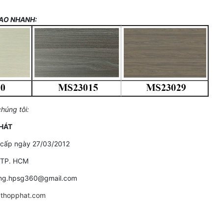
AO NHANH:
chúng tôi:
HÁT
cấp ngày 27/03/2012
, TP. HCM
ng.hpsg360@gmail.com
hathopphat.com