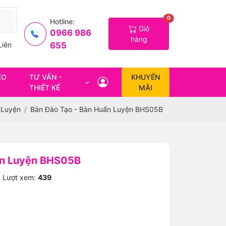
0
Hotline:
Giỏ
0966 986
hàng
655
Liên
EO
TƯ VẤN -
KHUYẾN
THIẾT KẾ
MÃI
 Luyện
Bàn Đào Tạo - Bàn Huấn Luyện BHS05B
ấn Luyện BHS05B
Lượt xem:
439