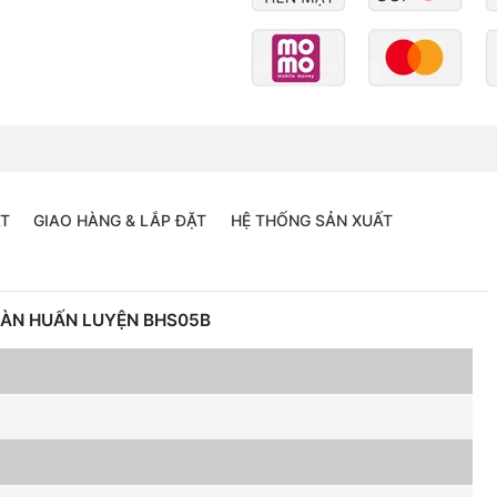
ÁT
GIAO HÀNG & LẮP ĐẶT
HỆ THỐNG SẢN XUẤT
BÀN HUẤN LUYỆN BHS05B