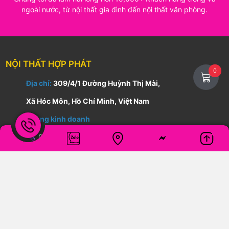
Bàn Làm Việc Gỗ BLVG040
4.200.000 đ
0
THÊM VÀO GIỎ HÀNG
KHÔNG CẦN ĐẾN SHOWROOM - CHÚNG TÔI
MANG ĐẾN TẬN CỬA NHÀ BẠN
Chúng tôi đã làm hài lòng hơn 10,000+ Khách hàng trong và
ngoài nước, từ nội thất gia đình đến nội thất văn phòng.