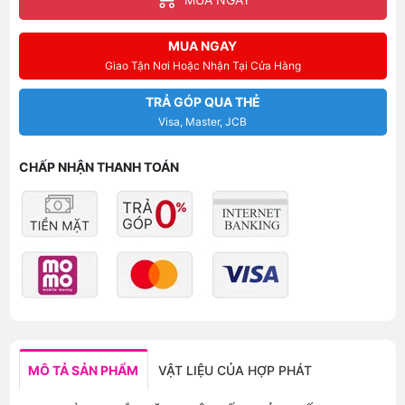
MUA NGAY
Giao Tận Nơi Hoặc Nhận Tại Cửa Hàng
TRẢ GÓP QUA THẺ
Visa, Master, JCB
CHẤP NHẬN THANH TOÁN
MÔ TẢ SẢN PHẨM
VẬT LIỆU CỦA HỢP PHÁT